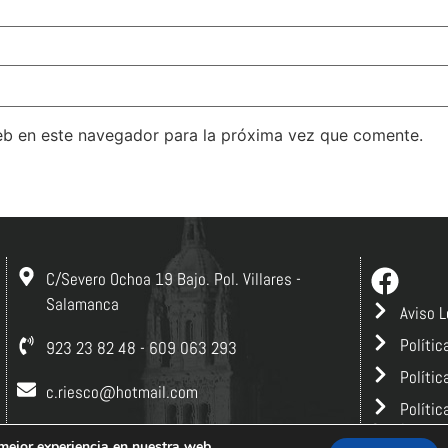
eb en este navegador para la próxima vez que comente.
C/Severo Ochoa 19 Bajo. Pol. Villares -
Salamanca
Aviso L
Polític
923 23 82 48 - 609 063 293
Polític
c.riesco@hotmail.com
Polític
Creado por
ta
 mejor experiencia en nuestra web.