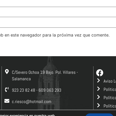
eb en este navegador para la próxima vez que comente.
C/Severo Ochoa 19 Bajo. Pol. Villares -
Salamanca
Aviso L
Polític
923 23 82 48 - 609 063 293
Polític
c.riesco@hotmail.com
Polític
Creado por
ta
 mejor experiencia en nuestra web.