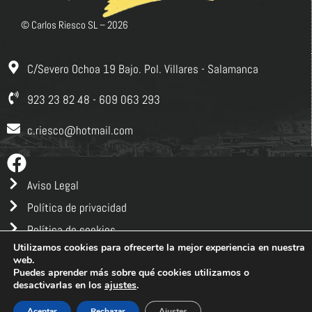
© Carlos Riesco SL –
2026
C/Severo Ochoa 19 Bajo. Pol. Villares - Salamanca
923 23 82 48 - 609 063 293
c.riesco@hotmail.com
Aviso Legal
Política de privacidad
Política de cookies
Utilizamos cookies para ofrecerte la mejor experiencia en nuestra
Política de calidad
web.
Creado por
talentoymedia.com
Puedes aprender más sobre qué cookies utilizamos o
desactivarlas en los
ajustes
.
Aceptar
Rechazar
Ajustes