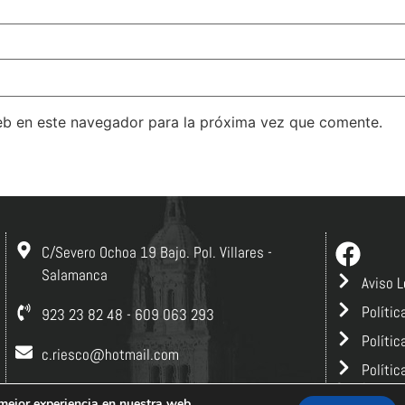
eb en este navegador para la próxima vez que comente.
C/Severo Ochoa 19 Bajo. Pol. Villares -
Salamanca
Aviso L
Polític
923 23 82 48 - 609 063 293
Polític
c.riesco@hotmail.com
Polític
Creado por
ta
 mejor experiencia en nuestra web.